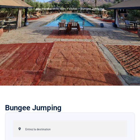
pro-travel-events.com
>
Visites
>
Bungee Jumping
Bungee Jumping