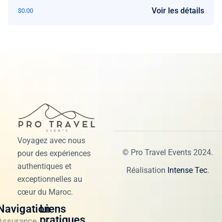
Voir les détails
$
0.00
Voyagez avec nous
© Pro Travel Events 2024.
pour des expériences
authentiques et
Réalisation
Intense Tec
.
exceptionnelles au
cœur du Maroc.
Navigation
Liens
pratiques
Assurance