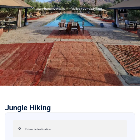
pro-travel-events.com
>
Visites
>
Jungle Hiking
Jungle Hiking