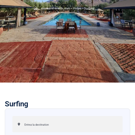
pro-travel-events.com
>
Visites
>
Surfing
Surfing