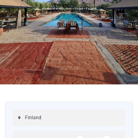
pro-travel-events.com
>
Visites
>
Finland