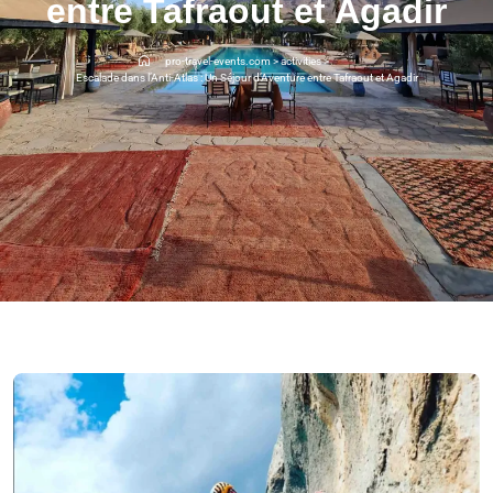
entre Tafraout et Agadir
pro-travel-events.com
>
activities
>
Escalade dans l’Anti-Atlas : Un Séjour d’Aventure entre Tafraout et Agadir